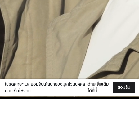
โปรดศึกษาและยอมรับนโยบายข้อมูลส่วนบุคคล
อ่านเพิ่มเติม
ยอมรับ
ก่อนเริ่มใช้งาน
ได้ที่นี่
0
LANGUAGE
เงื่อนไขความเป็นส่วนตัว
สมัครรับจดหมายข่าว
ไทย
(CHANGE)
นโยบายคุกกี้
ข้อกำหนดและเงื่อนไข
CURCENCY